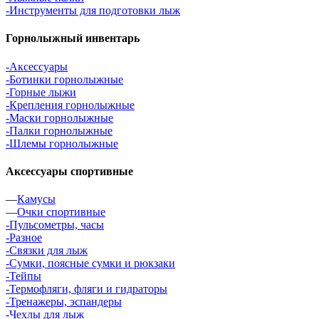
-Инструменты для подготовки лыж
Горнолыжный инвентарь
-Аксессуары
-Ботинки горнолыжные
-Горные лыжи
-Крепления горнолыжные
-Маски горнолыжные
-Палки горнолыжные
-Шлемы горнолыжные
Аксессуары спортивные
—
Камусы
—
Очки спортивные
-Пульсометры, часы
-Разное
-Связки для лыж
-Сумки, поясные сумки и рюкзаки
-Тейпы
-Термофляги, фляги и гидраторы
-Тренажеры, эспандеры
-Чехлы для лыж