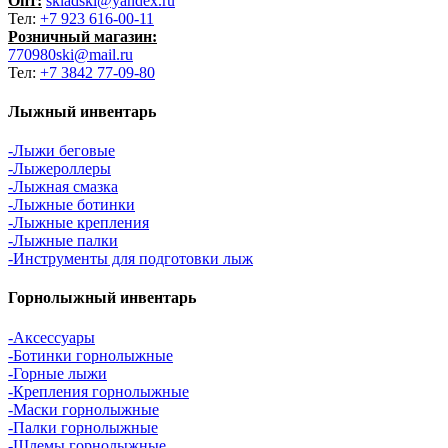
Опт:
skladski@yandex.ru
Тел:
+7 923 616-00-11
Розничный магазин:
770980ski@mail.ru
Тел:
+7 3842 77-09-80
Лыжный инвентарь
-Лыжи беговые
-Лыжероллеры
-Лыжная смазка
-Лыжные ботинки
-Лыжные крепления
-Лыжные палки
-Инструменты для подготовки лыж
Горнолыжный инвентарь
-Аксессуары
-Ботинки горнолыжные
-Горные лыжи
-Крепления горнолыжные
-Маски горнолыжные
-Палки горнолыжные
-Шлемы горнолыжные