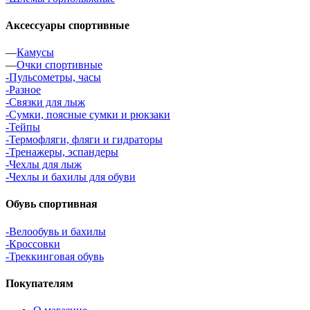
Аксессуары спортивные
—
Камусы
—
Очки спортивные
-Пульсометры, часы
-Разное
-Связки для лыж
-Сумки, поясные сумки и рюкзаки
-Тейпы
-Термофляги, фляги и гидраторы
-Тренажеры, эспандеры
-Чехлы для лыж
-Чехлы и бахилы для обуви
Обувь спортивная
-Велообувь и бахилы
-Кроссовки
-Треккинговая обувь
Покупателям