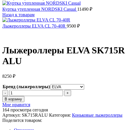
Куртка утепленная NORDSKI Casual
11490
₽
Назад к товарам
Лыжероллеры ELVA CL 70-40R
9500
₽
Лыжероллеры ELVA SK715R
ALU
8250
₽
Бренд (лыжероллеры)
Количество
товара
В корзину
Лыжероллеры
Мне нравится
ELVA
164
просмотра сегодня
SK715R
Артикул:
SK715RALU
Категория:
Коньковые лыжероллеры
ALU
Поделится товаром: