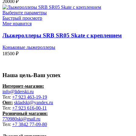
20000
₽
Выберите параметры
Быстрый просмотр
Мне нравится
Лыжероллеры SRB SR05 Skate с креплением
Коньковые лыжероллеры
18500
₽
Наша цель-Ваш успех
Интернет-магазин:
info@liderski.ru
Тел:
+7 923 463-19-19
Опт:
skladski@yandex.ru
Тел:
+7 923 616-00-11
Розничный магазин:
770980ski@mail.ru
Тел:
+7 3842 77-09-80