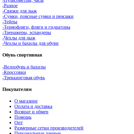
-Пульсометры, часы
-Разное
-Связки для лыж
-Сумки, поясные сумки и рюкзаки
-Тейпы
-Термофляги, фляги и гидраторы
-Тренажеры, эспандеры
-Чехлы для лыж
-Чехлы и бахилы для обуви
Обувь спортивная
-Велообувь и бахилы
-Кроссовки
-Треккинговая обувь
Покупателям
О магазине
Оплата и доставка
Возврат и обмен
Помощь
Опт
Размерные сетки производителей
Персональные данные