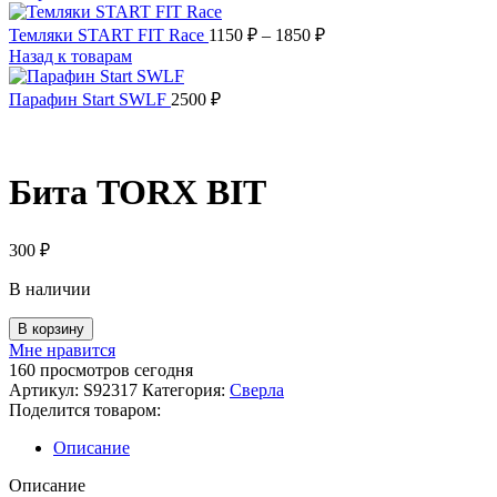
Диапазон
Темляки START FIT Race
1150
₽
–
1850
₽
цен:
Назад к товарам
1150 ₽
–
Парафин Start SWLF
2500
₽
1850 ₽
Бита TORX BIT
300
₽
В наличии
В корзину
Мне нравится
160
просмотров сегодня
Артикул:
S92317
Категория:
Сверла
Поделится товаром:
Описание
Описание