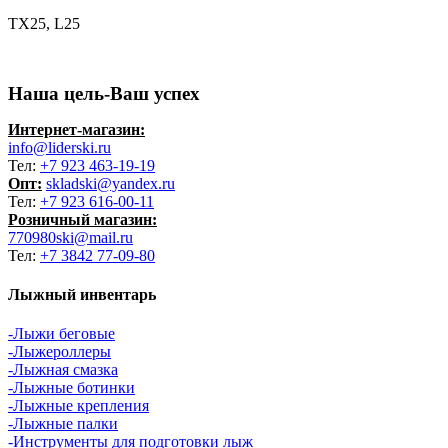
TX25, L25
Наша цель-Ваш успех
Интернет-магазин:
info@liderski.ru
Тел:
+7 923 463-19-19
Опт:
skladski@yandex.ru
Тел:
+7 923 616-00-11
Розничный магазин:
770980ski@mail.ru
Тел:
+7 3842 77-09-80
Лыжный инвентарь
-Лыжи беговые
-Лыжероллеры
-Лыжная смазка
-Лыжные ботинки
-Лыжные крепления
-Лыжные палки
-Инструменты для подготовки лыж