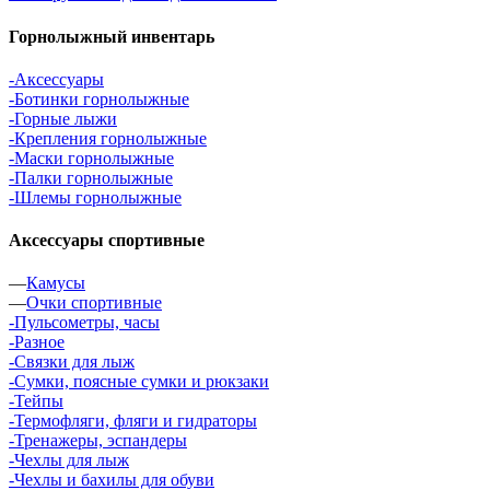
Горнолыжный инвентарь
-Аксессуары
-Ботинки горнолыжные
-Горные лыжи
-Крепления горнолыжные
-Маски горнолыжные
-Палки горнолыжные
-Шлемы горнолыжные
Аксессуары спортивные
—
Камусы
—
Очки спортивные
-Пульсометры, часы
-Разное
-Связки для лыж
-Сумки, поясные сумки и рюкзаки
-Тейпы
-Термофляги, фляги и гидраторы
-Тренажеры, эспандеры
-Чехлы для лыж
-Чехлы и бахилы для обуви