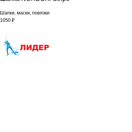
Шапки, маски, повязки
1050
₽
Наша цель-Ваш успех
Интернет-магазин:
info@liderski.ru
Тел:
+7 923 463-19-19
Опт:
skladski@yandex.ru
Тел:
+7 923 616-00-11
Розничный магазин:
770980ski@mail.ru
Тел:
+7 3842 77-09-80