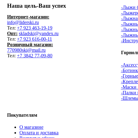
Наша цель-Ваш успех
-Лыжи 
-Лыжер
Интернет-магазин:
-Лыжная
info@liderski.ru
-Лыжны
Тел:
+7 923 463-19-19
-Лыжны
Опт:
skladski@yandex.ru
-Лыжны
Тел:
+7 923 616-00-11
-Инстру
Розничный магазин:
770980ski@mail.ru
Горнол
Тел:
+7 3842 77-09-80
-Аксесс
-Ботин
-Горны
-Крепл
-Маски
-Палки
-Шлемы
Покупателям
О магазине
Оплата и доставка