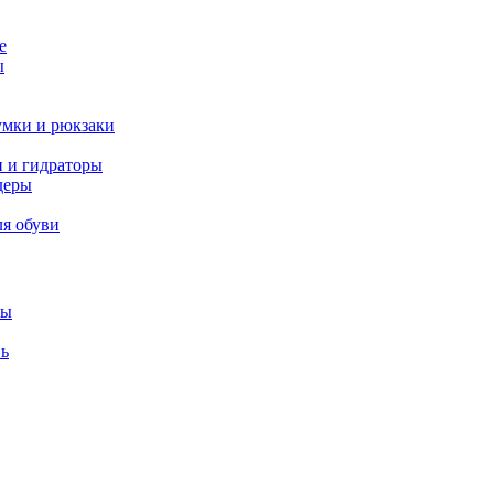
е
ы
умки и рюкзаки
и и гидраторы
деры
ля обуви
лы
вь