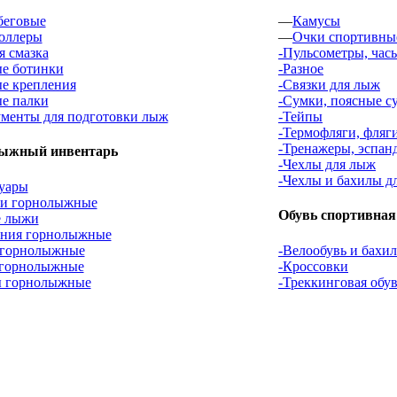
беговые
—
Камусы
оллеры
—
Очки спортивны
 смазка
-Пульсометры, час
е ботинки
-Разное
е крепления
-Связки для лыж
е палки
-Сумки, поясные с
менты для подготовки лыж
-Тейпы
-Термофляги, фляг
-Тренажеры, эспан
ыжный инвентарь
-Чехлы для лыж
-Чехлы и бахилы д
уары
ки горнолыжные
Обувь спортивная
е лыжи
ения горнолыжные
 горнолыжные
-Велообувь и бахи
 горнолыжные
-Кроссовки
 горнолыжные
-Треккинговая обу