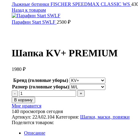
Лыжные ботинки FISCHER SPEEDMAX CLASSIC WS
43
Назад к товарам
Парафин Start SWLF
2500
₽
Шапка KV+ PREMIUM
1980
₽
Бренд (головные уборы)
Размер (головные уборы)
Количество
товара
В корзину
Шапка
Мне нравится
KV+
140
просмотров сегодня
PREMIUM
Артикул:
22A02.104
Категория:
Шапки, маски, повязки
Поделится товаром:
Описание