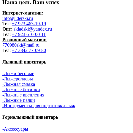
Наша цель-Ваш успех
Интернет-магазин:
info@liderski.ru
Тел:
+7 923 463-19-19
Опт:
skladski@yandex.ru
Тел:
+7 923 616-00-11
Розничный магазин:
770980ski@mail.ru
Тел:
+7 3842 77-09-80
Лыжный инвентарь
-Лыжи беговые
-Лыжероллеры
-Лыжная смазка
-Лыжные ботинки
-Лыжные крепления
-Лыжные палки
-Инструменты для подготовки лыж
Горнолыжный инвентарь
-Аксессуары