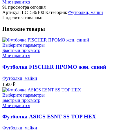
Мне нравится
SALOMON
91
просмотра сегодня
EXPLORE
Артикул:
LC1536100
Категория:
Футболки, майки
BLEND
Поделится товаром:
SS
TEE
Похожие товары
M-
WHITE-
-
Выберите параметры
Z
Быстрый просмотр
Мне нравится
Футболка FISCHER ПРОМО жен. синий
Футболки, майки
1500
₽
Выберите параметры
Быстрый просмотр
Мне нравится
Футболка ASICS ESNT SS TOP HEX
Футболки, майки