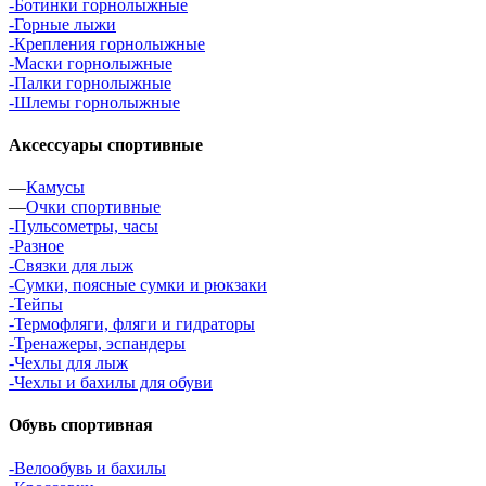
-Ботинки горнолыжные
-Горные лыжи
-Крепления горнолыжные
-Маски горнолыжные
-Палки горнолыжные
-Шлемы горнолыжные
Аксессуары спортивные
—
Камусы
—
Очки спортивные
-Пульсометры, часы
-Разное
-Связки для лыж
-Сумки, поясные сумки и рюкзаки
-Тейпы
-Термофляги, фляги и гидраторы
-Тренажеры, эспандеры
-Чехлы для лыж
-Чехлы и бахилы для обуви
Обувь спортивная
-Велообувь и бахилы