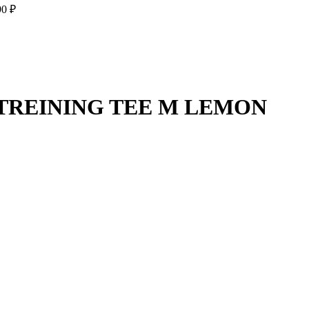
90
₽
 TREINING TEE M LEMON