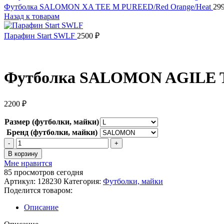
Футболка SALOMON XA TEE M PUREED/Red Orange/Heat
29
Назад к товарам
Парафин Start SWLF
2500
₽
Футболка SALOMON AGILE
2200
₽
Размер (футболки, майки)
Бренд (футболки, майки)
Количество
товара
В корзину
Футболка
Мне нравится
SALOMON
85
просмотров сегодня
AGILE
Артикул:
128230
Категория:
Футболки, майки
TREINING
Поделится товаром:
TEE
M
Описание
LEMON