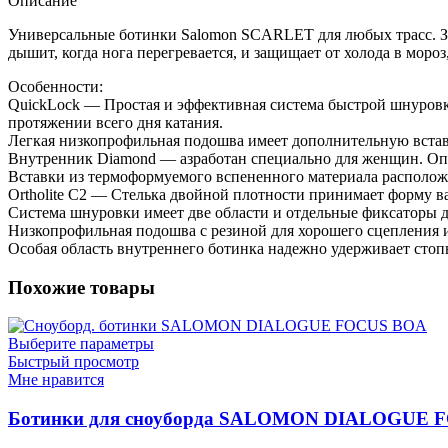
Описание
Универсальные ботинки Salomon SCARLET для любых трасс. За
дышит, когда нога перегревается, и защищает от холода в мор
Особенности:
QuickLock — Простая и эффективная система быстрой шнуровк
протяжении всего дня катания.
Легкая низкопрофильная подошва имеет дополнительную вставк
Внутренник Diamond — азработан специально для женщин. Опти
Вставки из термоформуемого вспененного материала располож
Оrtholite C2 — Стелька двойной плотности принимает форму в
Система шнуровки имеет две области и отдельные фиксаторы дл
Низкопрофильная подошва с резиной для хорошего сцепления 
Особая область внутреннего ботинка надежно удерживает стопы
Похожие товары
Выберите параметры
Быстрый просмотр
Мне нравится
Ботинки для сноуборда SALOMON DIALOGUE 