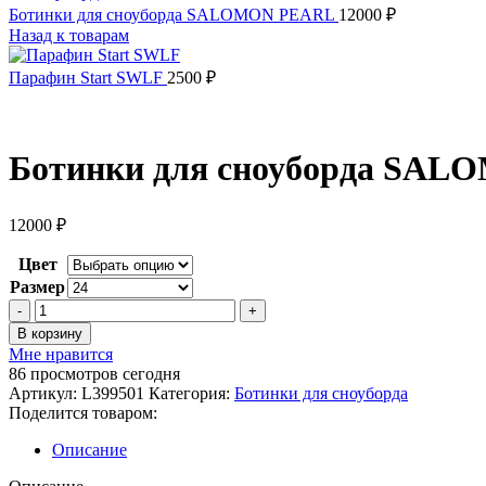
Ботинки для сноуборда SALOMON PEARL
12000
₽
Назад к товарам
Парафин Start SWLF
2500
₽
Ботинки для сноуборда SA
12000
₽
Цвет
Размер
Количество
товара
В корзину
Ботинки
Мне нравится
для
86
просмотров сегодня
сноуборда
Артикул:
L399501
Категория:
Ботинки для сноуборда
SALOMON
Поделится товаром:
SCARLET
Описание