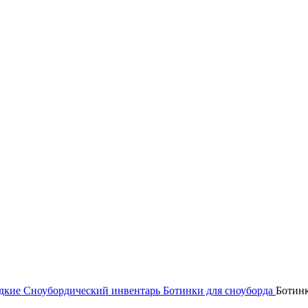
идкие
Сноубордический инвентарь
Ботинки для сноуборда
Ботин