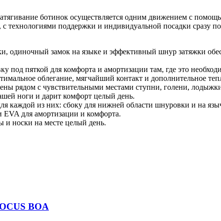
тягивание ботинок осуществляется одним движением с помощью
оз, с технологиями поддержки и индивидуальной посадки сразу п
и, одиночный замок на языке и эффективный шнур затяжки обес
у под пяткой для комфорта и амортизации там, где это необход
мальное облегание, мягчайший контакт и дополнительное тепло
ены рядом с чувствительными местами ступни, голени, лодыжки
ашей ноги и дарит комфорт целый день.
я каждой из них: сбоку для нижней области шнуровки и на языч
и EVA для амортизации и комфорта.
 и носки на месте целый день.
FOCUS BOA