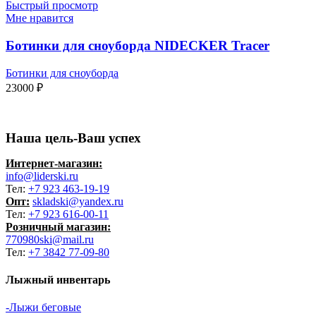
Быстрый просмотр
Мне нравится
Ботинки для сноуборда NIDECKER Tracer
Ботинки для сноуборда
23000
₽
Наша цель-Ваш успех
Интернет-магазин:
info@liderski.ru
Тел:
+7 923 463-19-19
Опт:
skladski@yandex.ru
Тел:
+7 923 616-00-11
Розничный магазин:
770980ski@mail.ru
Тел:
+7 3842 77-09-80
Лыжный инвентарь
-Лыжи беговые