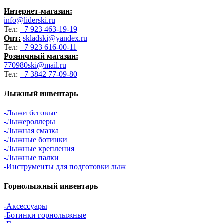
Интернет-магазин:
info@liderski.ru
Тел:
+7 923 463-19-19
Опт:
skladski@yandex.ru
Тел:
+7 923 616-00-11
Розничный магазин:
770980ski@mail.ru
Тел:
+7 3842 77-09-80
Лыжный инвентарь
-Лыжи беговые
-Лыжероллеры
-Лыжная смазка
-Лыжные ботинки
-Лыжные крепления
-Лыжные палки
-Инструменты для подготовки лыж
Горнолыжный инвентарь
-Аксессуары
-Ботинки горнолыжные