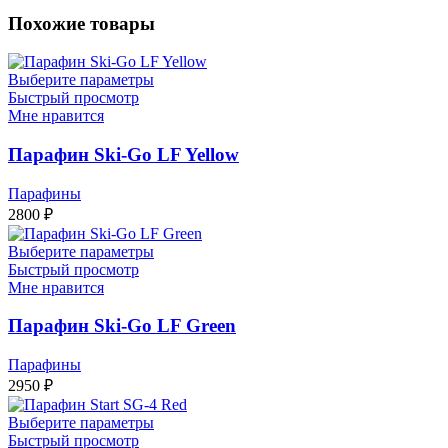
60
Похожие товары
г.
Выберите параметры
Быстрый просмотр
Мне нравится
Парафин Ski-Go LF Yellow
Парафины
2800
₽
Выберите параметры
Быстрый просмотр
Мне нравится
Парафин Ski-Go LF Green
Парафины
2950
₽
Выберите параметры
Быстрый просмотр