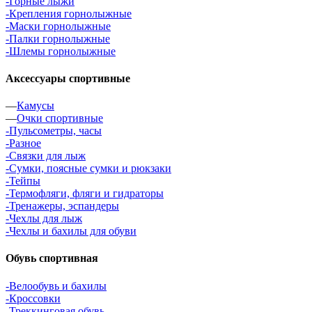
-Горные лыжи
-Крепления горнолыжные
-Маски горнолыжные
-Палки горнолыжные
-Шлемы горнолыжные
Аксессуары спортивные
—
Камусы
—
Очки спортивные
-Пульсометры, часы
-Разное
-Связки для лыж
-Сумки, поясные сумки и рюкзаки
-Тейпы
-Термофляги, фляги и гидраторы
-Тренажеры, эспандеры
-Чехлы для лыж
-Чехлы и бахилы для обуви
Обувь спортивная
-Велообувь и бахилы
-Кроссовки
-Треккинговая обувь