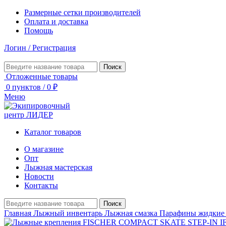
Размерные сетки производителей
Оплата и доставка
Помощь
Логин / Регистрация
Поиск
Отложенные товары
0
пунктов
/
0
₽
Меню
Каталог товаров
О магазине
Опт
Лыжная мастерская
Новости
Контакты
Поиск
Главная
Лыжный инвентарь
Лыжная смазка
Парафины жидки