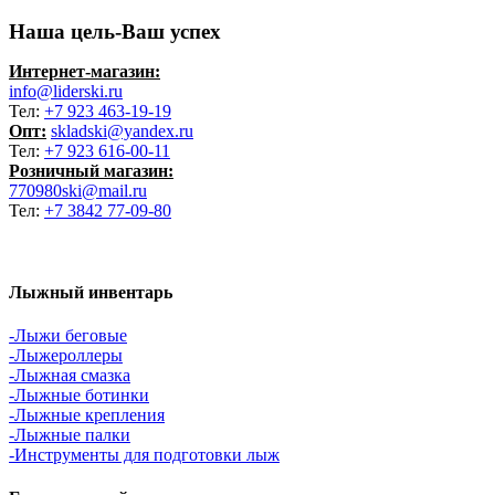
Наша цель-Ваш успех
Интернет-магазин:
info@liderski.ru
Тел:
+7 923 463-19-19
Опт:
skladski@yandex.ru
Тел:
+7 923 616-00-11
Розничный магазин:
770980ski@mail.ru
Тел:
+7 3842 77-09-80
Лыжный инвентарь
-Лыжи беговые
-Лыжероллеры
-Лыжная смазка
-Лыжные ботинки
-Лыжные крепления
-Лыжные палки
-Инструменты для подготовки лыж