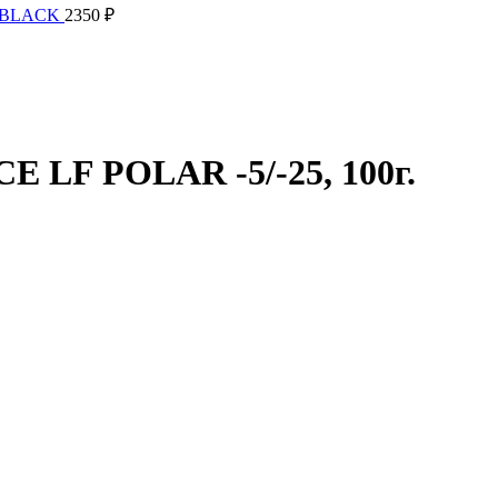
P BLACK
2350
₽
 LF POLAR -5/-25, 100г.