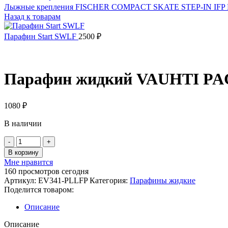
Лыжные крепления FISCHER COMPACT SKATE STEP-IN IF
Назад к товарам
Парафин Start SWLF
2500
₽
Парафин жидкий VAUHTI PACE
1080
₽
В наличии
Количество
товара
В корзину
Парафин
Мне нравится
жидкий
160
просмотров сегодня
VAUHTI
Артикул:
EV341-PLLFP
Категория:
Парафины жидкие
PACE
Поделится товаром:
LF
POLAR
Описание
-5/-25,
100г.
Описание