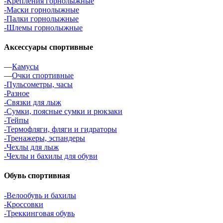
-Крепления горнолыжные
-Маски горнолыжные
-Палки горнолыжные
-Шлемы горнолыжные
Аксессуары спортивные
—
Камусы
—
Очки спортивные
-Пульсометры, часы
-Разное
-Связки для лыж
-Сумки, поясные сумки и рюкзаки
-Тейпы
-Термофляги, фляги и гидраторы
-Тренажеры, эспандеры
-Чехлы для лыж
-Чехлы и бахилы для обуви
Обувь спортивная
-Велообувь и бахилы
-Кроссовки
-Треккинговая обувь