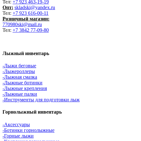
Тел:
+7 923 463-19-19
Опт:
skladski@yandex.ru
Тел:
+7 923 616-00-11
Розничный магазин:
770980ski@mail.ru
Тел:
+7 3842 77-09-80
Лыжный инвентарь
-Лыжи беговые
-Лыжероллеры
-Лыжная смазка
-Лыжные ботинки
-Лыжные крепления
-Лыжные палки
-Инструменты для подготовки лыж
Горнолыжный инвентарь
-Аксессуары
-Ботинки горнолыжные
-Горные лыжи