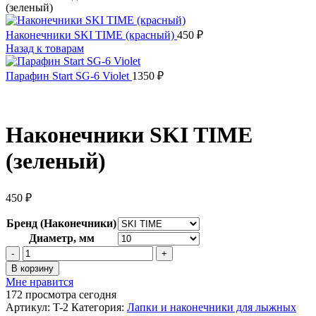
(зеленый)
Наконечники SKI TIME (красный)
450
₽
Назад к товарам
Парафин Start SG-6 Violet
1350
₽
Наконечники SKI TIME
(зеленый)
450
₽
Бренд (Наконечники)
Диаметр, мм
Количество
товара
В корзину
Наконечники
Мне нравится
SKI
172
просмотра сегодня
TIME
Артикул:
T-2
Категория:
Лапки и наконечники для лыжных
(зеленый)