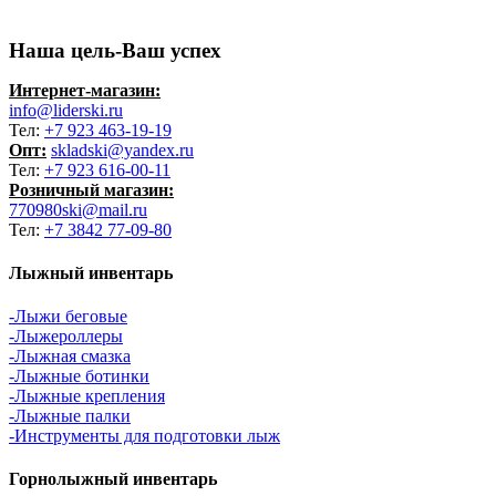
Наша цель-Ваш успех
Интернет-магазин:
info@liderski.ru
Тел:
+7 923 463-19-19
Опт:
skladski@yandex.ru
Тел:
+7 923 616-00-11
Розничный магазин:
770980ski@mail.ru
Тел:
+7 3842 77-09-80
Лыжный инвентарь
-Лыжи беговые
-Лыжероллеры
-Лыжная смазка
-Лыжные ботинки
-Лыжные крепления
-Лыжные палки
-Инструменты для подготовки лыж
Горнолыжный инвентарь