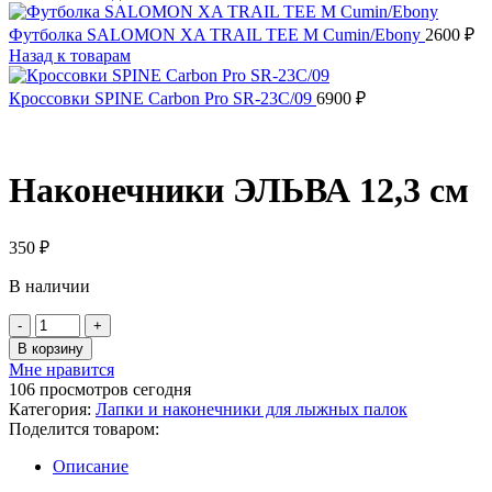
Футболка SALOMON XA TRAIL TEE M Cumin/Ebony
2600
₽
Назад к товарам
Кроссовки SPINE Carbon Pro SR-23C/09
6900
₽
Наконечники ЭЛЬВА 12,3 см
350
₽
В наличии
Количество
товара
В корзину
Наконечники
Мне нравится
ЭЛЬВА
106
просмотров сегодня
12,3
Категория:
Лапки и наконечники для лыжных палок
см
Поделится товаром:
Описание