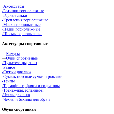
-Аксессуары
-Ботинки горнолыжные
-Горные лыжи
-Крепления горнолыжные
-Маски горнолыжные
-Палки горнолыжные
-Шлемы горнолыжные
Аксессуары спортивные
—
Камусы
—
Очки спортивные
-Пульсометры, часы
-Разное
-Связки для лыж
-Сумки, поясные сумки и рюкзаки
-Тейпы
-Термофляги, фляги и гидраторы
-Тренажеры, эспандеры
-Чехлы для лыж
-Чехлы и бахилы для обуви
Обувь спортивная