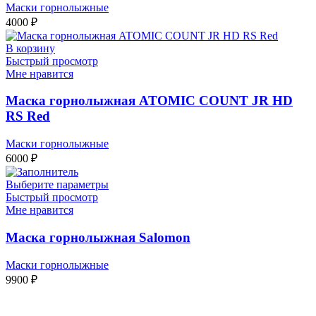
Маски горнолыжные
4000
₽
В корзину
Быстрый просмотр
Мне нравится
Маска горнолыжная ATOMIC COUNT JR HD
RS Red
Маски горнолыжные
6000
₽
Выберите параметры
Быстрый просмотр
Мне нравится
Маска горнолыжная Salomon
Маски горнолыжные
9900
₽