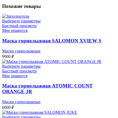
Похожие товары
Выберите параметры
Быстрый просмотр
Мне нравится
Маска горнолыжная SALOMON XVIEW S
Маски горнолыжные
9900
₽
Выберите параметры
Быстрый просмотр
Мне нравится
Маска горнолыжная ATOMIC COUNT
ORANGE JR
Маски горнолыжные
6000
₽
Выберите параметры