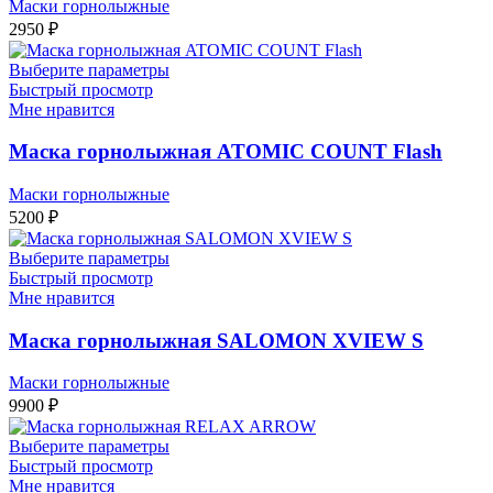
Маски горнолыжные
2950
₽
Выберите параметры
Быстрый просмотр
Мне нравится
Маска горнолыжная ATOMIC COUNT Flash
Маски горнолыжные
5200
₽
Выберите параметры
Быстрый просмотр
Мне нравится
Маска горнолыжная SALOMON XVIEW S
Маски горнолыжные
9900
₽
Выберите параметры
Быстрый просмотр
Мне нравится