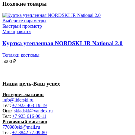
Похожие товары
Выберите параметры
Быстрый просмотр
Мне нравится
Куртка утепленная NORDSKI JR National 2.0
Тепляки костюмы
5000
₽
Наша цель-Ваш успех
Интернет-магазин:
info@liderski.ru
Тел:
+7 923 463-19-19
Опт:
skladski@yandex.ru
Тел:
+7 923 616-00-11
Розничный магазин:
770980ski@mail.ru
Тел:
+7 3842 77-09-80