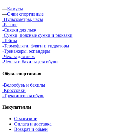
—
Камусы
—
Очки спортивные
-Пульсометры, часы
-Разное
-Связки для лыж
-Сумки, поясные сумки и рюкзаки
-Тейпы
-Термофляги, фляги и гидраторы
-Тренажеры, эспандеры
-Чехлы для лыж
-Чехлы и бахилы для обуви
Обувь спортивная
-Велообувь и бахилы
-Кроссовки
-Треккинговая обувь
Покупателям
О магазине
Оплата и доставка
Возврат и обмен