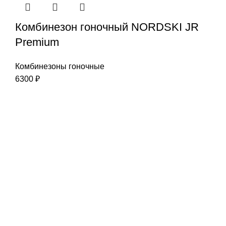
Комбинезон гоночный NORDSKI JR
Premium
Комбинезоны гоночные
6300
₽
Наша цель-Ваш успех
Интернет-магазин:
info@liderski.ru
Тел:
+7 923 463-19-19
Опт:
skladski@yandex.ru
Тел:
+7 923 616-00-11