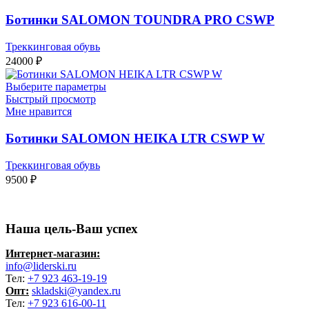
Ботинки SALOMON TOUNDRA PRO CSWP
Треккинговая обувь
24000
₽
Выберите параметры
Быстрый просмотр
Мне нравится
Ботинки SALOMON HEIKA LTR CSWP W
Треккинговая обувь
9500
₽
Наша цель-Ваш успех
Интернет-магазин:
info@liderski.ru
Тел:
+7 923 463-19-19
Опт:
skladski@yandex.ru
Тел:
+7 923 616-00-11