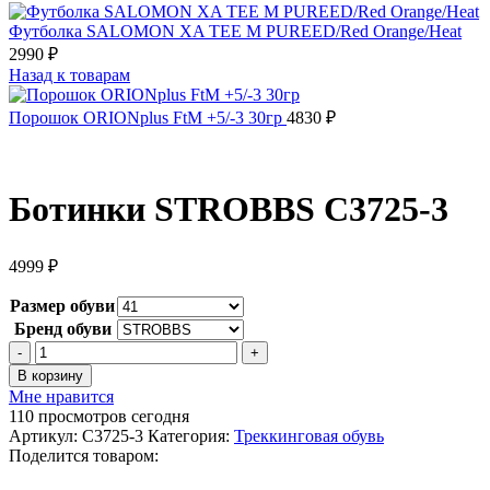
Футболка SALOMON XA TEE M PUREED/Red Orange/Heat
2990
₽
Назад к товарам
Порошок ORIONplus FtM +5/-3 30гр
4830
₽
Ботинки STROBBS C3725-3
4999
₽
Размер обуви
Бренд обуви
Количество
товара
В корзину
Ботинки
Мне нравится
STROBBS
110
просмотров сегодня
C3725-
Артикул:
C3725-3
Категория:
Треккинговая обувь
3
Поделится товаром: