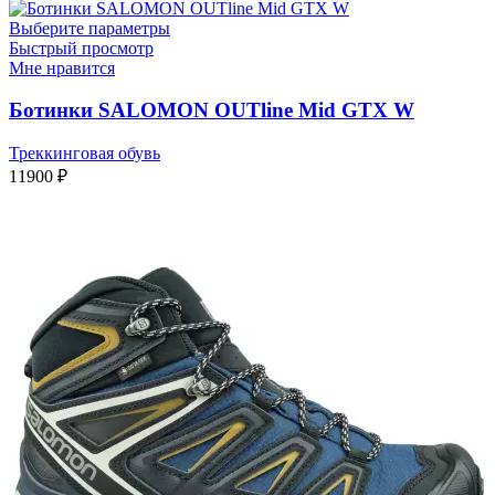
Выберите параметры
Быстрый просмотр
Мне нравится
Ботинки SALOMON OUTline Mid GTX W
Треккинговая обувь
11900
₽