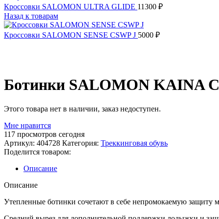
Кроссовки SALOMON ULTRA GLIDE
11300
₽
Назад к товарам
Кроссовки SALOMON SENSE CSWP J
5000
₽
Распродано
Ботинки SALOMON KAINA C
Этого товара нет в наличии, заказ недоступен.
Мне нравится
117
просмотров сегодня
Артикул:
404728
Категория:
Треккинговая обувь
Поделится товаром:
Описание
Описание
Утепленные ботинки сочетают в себе непромокаемую защиту мем
Средний вырез для дополнительной поддержки лодыжки и за