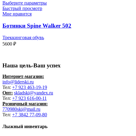
Выберите параметры
Быстрый просмотр
Мне нравится
Ботинки Spine Walker 502
Треккинговая обувь
5600
₽
Наша цель-Ваш успех
Интернет-магазин:
info@liderski.ru
Тел:
+7 923 463-19-19
Опт:
skladski@yandex.ru
Тел:
+7 923 616-00-11
Розничный магазин:
770980ski@mail.ru
Тел:
+7 3842 77-09-80
Лыжный инвентарь