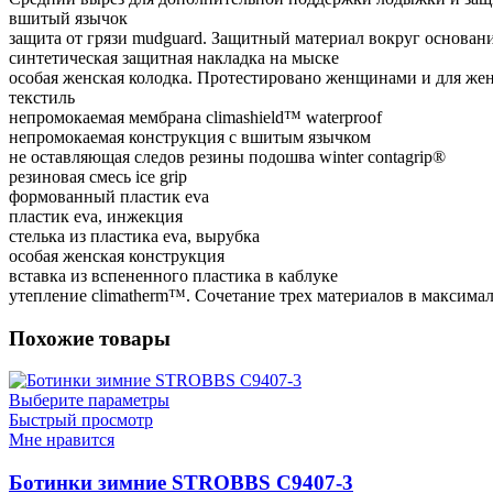
вшитый язычок
защита от грязи mudguard. Защитный материал вокруг основан
синтетическая защитная накладка на мыске
особая женская колодка. Протестировано женщинами и для же
текстиль
непромокаемая мембрана climashield™ waterproof
непромокаемая конструкция с вшитым язычком
не оставляющая следов резины подошва winter contagrip®
резиновая смесь ice grip
формованный пластик eva
пластик eva, инжекция
стелька из пластика eva, вырубка
особая женская конструкция
вставка из вспененного пластика в каблуке
утепление climatherm™. Сочетание трех материалов в максималь
Похожие товары
Выберите параметры
Быстрый просмотр
Мне нравится
Ботинки зимние STROBBS C9407-3