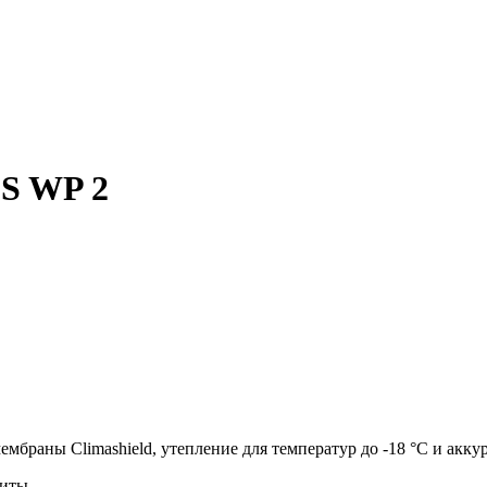
S WP 2
браны Climashield, утепление для температур до -18 °C и акку
щиты