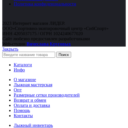
Политика конфиденциальности
2023 Интернет магазин ЛИДЕР.
ООО«Спортивно-экипировочный центр «СибСпорт»
ИНН 4205037175 / ОГРН 1024240677020
Сайт любезно предоставлен разработчиками
Web-студии
Вячеслава Круговых
Закрыть
Поиск
Каталоги
Инфо
О магазине
Лыжная мастерская
Опт
Размерные сетки производителей
Возврат и обмен
Оплата и доставка
Помощь
Контакты
Лыжный инвентарь