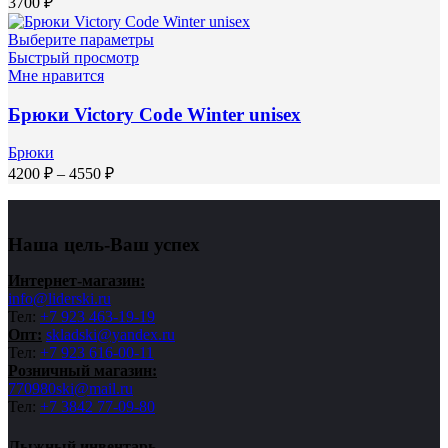
3700
₽
Выберите параметры
Быстрый просмотр
Мне нравится
Брюки Victory Code Winter unisex
Брюки
Диапазон
4200
₽
–
4550
₽
цен:
4200 ₽
–
Наша цель-Ваш успех
4550 ₽
Интернет-магазин:
info@liderski.ru
Тел:
+7 923 463-19-19
Опт:
skladski@yandex.ru
Тел:
+7 923 616-00-11
Розничный магазин:
770980ski@mail.ru
Тел:
+7 3842 77-09-80
Лыжный инвентарь