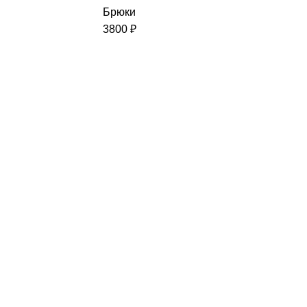
Брюки
3800
₽
ентарь
Аксессуары спортивные
вые
—
Камусы
ры
—
Очки спортивные