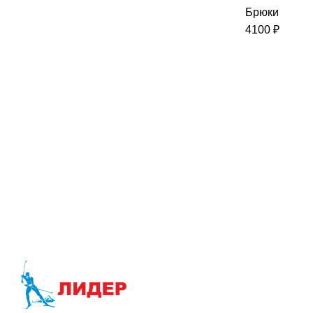
Брюки
4100
₽
Лыжный инв
-Лыжи бего
-Лыжеролле