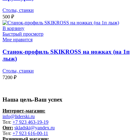
Столы, станки
500
₽
В корзину
Быстрый просмотр
Мне нравится
Станок-профиль SKIKROSS на ножках (на 1п
лыж)
Столы, станки
7200
₽
Наша цель-Ваш успех
Интернет-магазин:
info@liderski.ru
Тел:
+7 923 463-19-19
Опт:
skladski@yandex.ru
Тел:
+7 923 616-00-11
Розничный магазин: