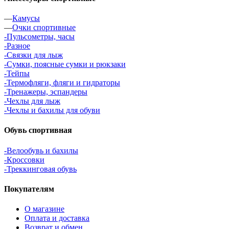
—
Камусы
—
Очки спортивные
-Пульсометры, часы
-Разное
-Связки для лыж
-Сумки, поясные сумки и рюкзаки
-Тейпы
-Термофляги, фляги и гидраторы
-Тренажеры, эспандеры
-Чехлы для лыж
-Чехлы и бахилы для обуви
Обувь спортивная
-Велообувь и бахилы
-Кроссовки
-Треккинговая обувь
Покупателям
О магазине
Оплата и доставка
Возврат и обмен