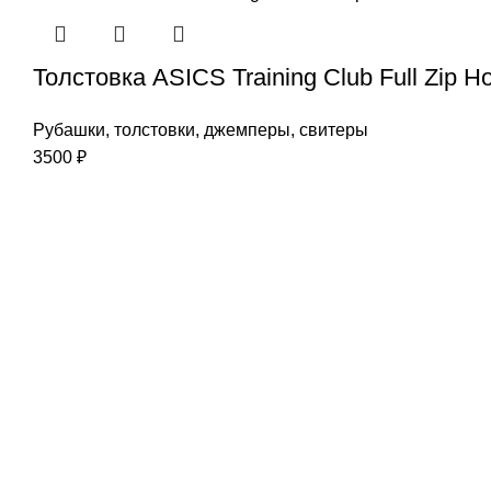
Толстовка ASICS Training Club Full Zip H
Рубашки, толстовки, джемперы, свитеры
3500
₽
Лыжный инв
-Лыжи бего
Наша цель-Ваш успех
-Лыжеролле
-Лыжная сма
-Лыжные бот
Интернет-магазин:
-Лыжные кр
info@liderski.ru
-Лыжные па
Тел:
+7 923 463-19-19
-Инструмент
Опт:
skladski@yandex.ru
Тел:
+7 923 616-00-11
Розничный магазин: