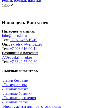
Резцы, ролики, накатки
1350
₽
Наша цель-Ваш успех
Интернет-магазин:
info@liderski.ru
Тел:
+7 923 463-19-19
Опт:
skladski@yandex.ru
Тел:
+7 923 616-00-11
Розничный магазин:
770980ski@mail.ru
Тел:
+7 3842 77-09-80
Лыжный инвентарь
-Лыжи беговые
-Лыжероллеры
-Лыжная смазка
-Лыжные ботинки
-Лыжные крепления
-Лыжные палки
-Инструменты для подготовки лыж