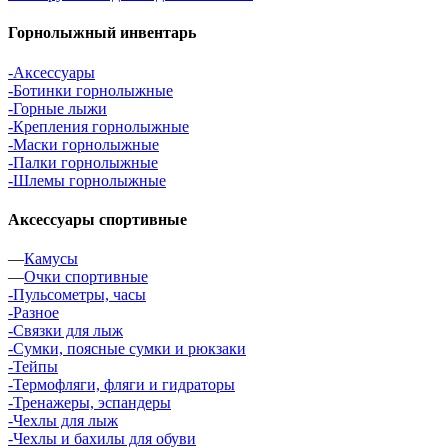
Горнолыжный инвентарь
-Аксессуары
-Ботинки горнолыжные
-Горные лыжи
-Крепления горнолыжные
-Маски горнолыжные
-Палки горнолыжные
-Шлемы горнолыжные
Аксессуары спортивные
—
Камусы
—
Очки спортивные
-Пульсометры, часы
-Разное
-Связки для лыж
-Сумки, поясные сумки и рюкзаки
-Тейпы
-Термофляги, фляги и гидраторы
-Тренажеры, эспандеры
-Чехлы для лыж
-Чехлы и бахилы для обуви