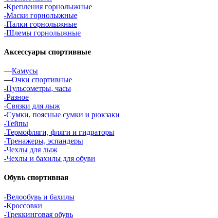
-Крепления горнолыжные
-Маски горнолыжные
-Палки горнолыжные
-Шлемы горнолыжные
Аксессуары спортивные
—
Камусы
—
Очки спортивные
-Пульсометры, часы
-Разное
-Связки для лыж
-Сумки, поясные сумки и рюкзаки
-Тейпы
-Термофляги, фляги и гидраторы
-Тренажеры, эспандеры
-Чехлы для лыж
-Чехлы и бахилы для обуви
Обувь спортивная
-Велообувь и бахилы
-Кроссовки
-Треккинговая обувь