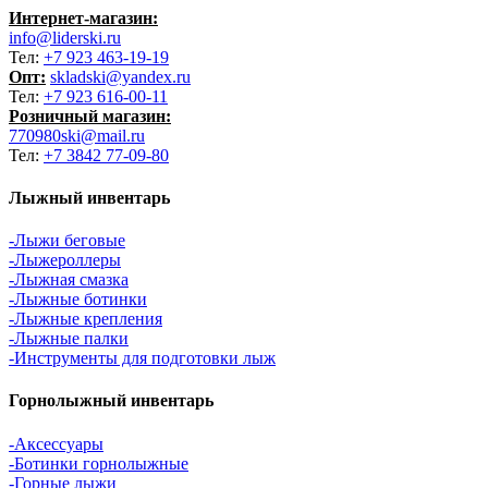
Интернет-магазин:
info@liderski.ru
Тел:
+7 923 463-19-19
Опт:
skladski@yandex.ru
Тел:
+7 923 616-00-11
Розничный магазин:
770980ski@mail.ru
Тел:
+7 3842 77-09-80
Лыжный инвентарь
-Лыжи беговые
-Лыжероллеры
-Лыжная смазка
-Лыжные ботинки
-Лыжные крепления
-Лыжные палки
-Инструменты для подготовки лыж
Горнолыжный инвентарь
-Аксессуары
-Ботинки горнолыжные
-Горные лыжи