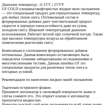
Диапазон температур: -3/-15°C | 27/5°F
UF COLD ультравысокофтористые жидкие мази скольжения
— это специальный продукт для отрицательных температур,
для любых типов снега. Оптимальный состав и
фторированные добавки дают чувствительный прирост
скорости и хорошую износостойкость даже на сухом,
холодном снегу. Широкий температурный диапазон
использования. Работает весной при солнечной погоде. Также
при высоких температурах воздуха на обработанном
химическими реагентами снегу.
Композиция и соотношение фторированных добавок
оптимальны. Данная композиция составляющих была
определена точными лабораторными исследованиями и
многочисленными тестами. Данная линейка UF это
специальные продукты для различных типов снега и
погодных условий.
Рекомендации по нанесению жидких мазей скольжения:
Тщательно встряхните флакон.
Прижмите аппликатор к скользящей поверхности лыжи и
слегка сожмите его. Это откроет клапан и аппликатор
пропитается жидкостью.
Нанесите толстый слой мази скольжения по всей длине лыжи,