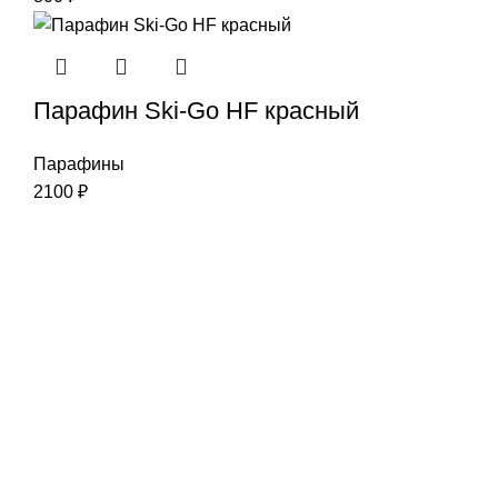
Парафин Ski-Go HF красный
Парафины
2100
₽
Наша цель-Ваш успех
Интернет-магазин:
info@liderski.ru
Тел:
+7 923 463-19-19
Опт:
skladski@yandex.ru
Тел:
+7 923 616-00-11