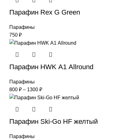
Парафин Rex G Green
Парафины
750
₽
Парафин HWK А1 Allround
Парафины
Диапазон
800
₽
–
1300
₽
цен:
800 ₽
–
1300 ₽
Парафин Ski-Go HF желтый
Парафины