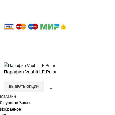
2023 Интернет магазин ЛИДЕР.
ООО«Спортивно-экипировочный центр «СибСпорт»
ИНН 4205037175 / ОГРН 1024240677020
Сайт любезно предоставлен разработчиками
Web-студии
Вячеслава Круговых
Парафин Vauhti LF Polar
ВЫБРАТЬ ОПЦИИ
Магазин
0
пунктов
Заказ
Избранное