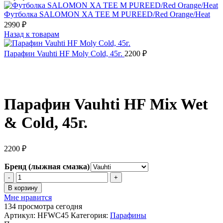
Футболка SALOMON XA TEE M PUREED/Red Orange/Heat
2990
₽
Назад к товарам
Парафин Vauhti HF Moly Cold, 45г.
2200
₽
Парафин Vauhti HF Mix Wet
& Cold, 45г.
2200
₽
Бренд (лыжная смазка)
Количество
товара
В корзину
Парафин
Мне нравится
Vauhti
134
просмотра сегодня
HF
Артикул:
HFWC45
Категория:
Парафины
Mix