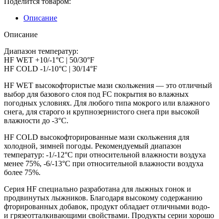
Поделится товаром:
Wet
&
Описание
Cold,
45г.
Описание
Диапазон температур:
HF WET +10/-1°C | 50/30°F
HF COLD -1/-10°C | 30/14°F
HF WET высокофтористые мази скольжения — это отличный
выбор для базового слоя под FC покрытия во влажных
погодных условиях. Для любого типа мокрого или влажного
снега, для старого и крупнозернистого снега при высокой
влажности до -3°C.
HF COLD высокофторированные мази скольжения для
холодной, зимней погоды. Рекомендуемый диапазон
температур: -1/-12°C при относительной влажности воздуха
менее 75%, -6/-13°C при относительной влажности воздуха
более 75%.
Серия HF специально разработана для лыжных гонок и
продвинутых лыжников. Благодаря высокому содержанию
фторированных добавок, продукт обладает отличными водо-
и грязеотталкивающими свойствами. Продукты серии хорошо