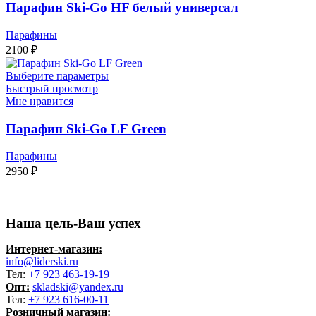
Парафин Ski-Go HF белый универсал
Парафины
2100
₽
Выберите параметры
Быстрый просмотр
Мне нравится
Парафин Ski-Go LF Green
Парафины
2950
₽
Наша цель-Ваш успех
Интернет-магазин:
info@liderski.ru
Тел:
+7 923 463-19-19
Опт:
skladski@yandex.ru
Тел:
+7 923 616-00-11
Розничный магазин: