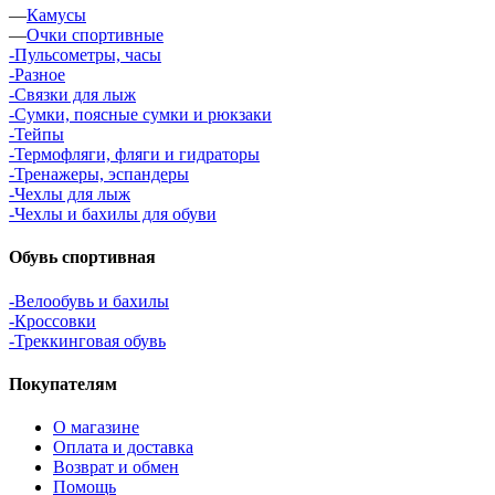
—
Камусы
—
Очки спортивные
-Пульсометры, часы
-Разное
-Связки для лыж
-Сумки, поясные сумки и рюкзаки
-Тейпы
-Термофляги, фляги и гидраторы
-Тренажеры, эспандеры
-Чехлы для лыж
-Чехлы и бахилы для обуви
Обувь спортивная
-Велообувь и бахилы
-Кроссовки
-Треккинговая обувь
Покупателям
О магазине
Оплата и доставка
Возврат и обмен
Помощь