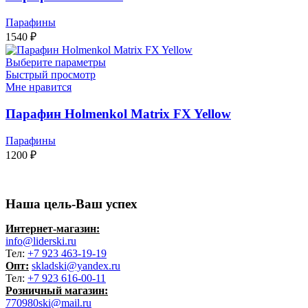
Парафины
1540
₽
Выберите параметры
Быстрый просмотр
Мне нравится
Парафин Holmenkol Matrix FX Yellow
Парафины
1200
₽
Наша цель-Ваш успех
Интернет-магазин:
info@liderski.ru
Тел:
+7 923 463-19-19
Опт:
skladski@yandex.ru
Тел:
+7 923 616-00-11
Розничный магазин:
770980ski@mail.ru