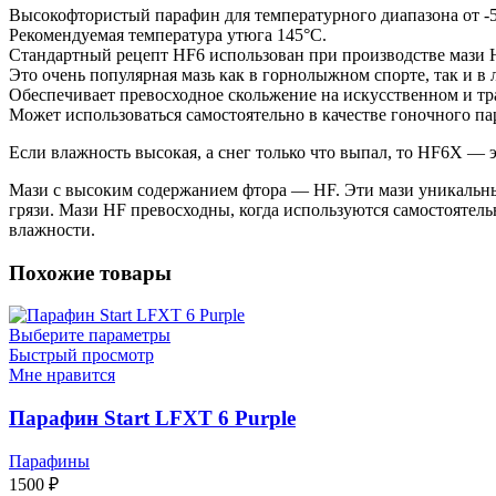
Высокофтористый парафин для температурного диапазона от -5
Рекомендуемая температура утюга 145°С.
Стандартный рецепт HF6 использован при производстве мази 
Это очень популярная мазь как в горнолыжном спорте, так и в
Обеспечивает превосходное скольжение на искусственном и т
Может использоваться самостоятельно в качестве гоночного п
Если влажность высокая, а снег только что выпал, то HF6Х —
Мази с высоким содержанием фтора — HF. Эти мази уникальны
грязи. Мази HF превосходны, когда используются самостоятель
влажности.
Похожие товары
Выберите параметры
Быстрый просмотр
Мне нравится
Парафин Start LFXT 6 Purple
Парафины
1500
₽