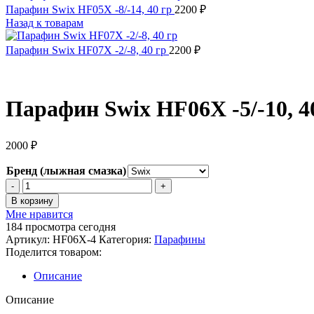
Парафин Swix HF05X -8/-14, 40 гр
2200
₽
Назад к товарам
Парафин Swix HF07X -2/-8, 40 гр
2200
₽
Парафин Swix HF06X -5/-10, 4
2000
₽
Бренд (лыжная смазка)
Количество
товара
В корзину
Парафин
Мне нравится
Swix
184
просмотра сегодня
HF06X
Артикул:
HF06X-4
Категория:
Парафины
-5/-10,
Поделится товаром:
40
гр
Описание
Описание