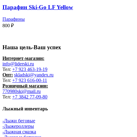
Парафин Ski-Go LF Yellow
Парафины
800
₽
Наша цель-Ваш успех
Интернет-магазин:
info@liderski.ru
Тел:
+7 923 463-19-19
Опт:
skladski@yandex.ru
Тел:
+7 923 616-00-11
Розничный магазин:
770980ski@mail.ru
Тел:
+7 3842 77-09-80
Лыжный инвентарь
-Лыжи беговые
-Лыжероллеры
-Лыжная смазка