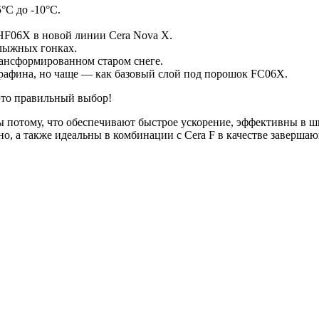
°C до -10°С.
HF06X в новой линии Cera Nova X.
 лыжных гонках.
рансформированном старом снеге.
арафина, но чаще — как базовый слой под порошок FC06X.
 это правильный выбор!
 потому, что обеспечивают быстрое ускорение, эффективны в ш
но, а также идеальны в комбинации с Cera F в качестве заверш