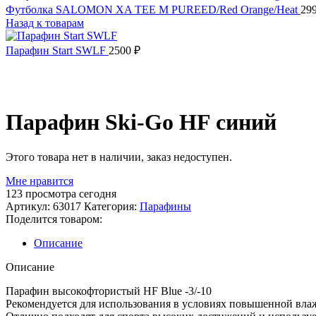
Футболка SALOMON XA TEE M PUREED/Red Orange/Heat
29
Назад к товарам
Парафин Start SWLF
2500
₽
Распродано
Парафин Ski-Go HF синий
Этого товара нет в наличии, заказ недоступен.
Мне нравится
123
просмотра сегодня
Артикул:
63017
Категория:
Парафины
Поделится товаром:
Описание
Описание
Парафин высокофтористый HF Blue -3/-10
Рекомендуется для использования в условиях повышенной вла