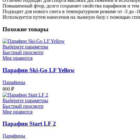
Отлично подходят для спорта высоких достижений и используе
Повышенный фтор, долго сохраняет свойства парафинов и тем 
Подходит для нового снега в температурном режиме от -3 до -1
Используется путем нанесения на лыжную базу с помощью спец
Похожие товары
Выберите параметры
Быстрый просмотр
Мне нравится
Парафин Ski-Go LF Yellow
Парафины
800
₽
Выберите параметры
Быстрый просмотр
Мне нравится
Парафин Start LF 2
Парафины