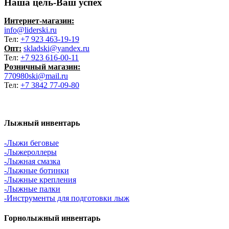
Наша цель-Ваш успех
Интернет-магазин:
info@liderski.ru
Тел:
+7 923 463-19-19
Опт:
skladski@yandex.ru
Тел:
+7 923 616-00-11
Розничный магазин:
770980ski@mail.ru
Тел:
+7 3842 77-09-80
Лыжный инвентарь
-Лыжи беговые
-Лыжероллеры
-Лыжная смазка
-Лыжные ботинки
-Лыжные крепления
-Лыжные палки
-Инструменты для подготовки лыж
Горнолыжный инвентарь