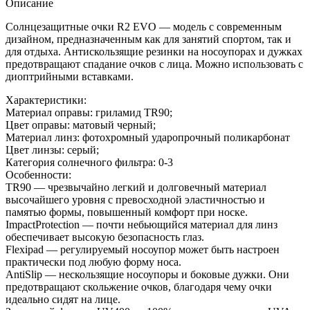
Описание
Солнцезащитные очки R2 EVO — модель с современным
дизайном, предназначенным как для занятий спортом, так и
для отдыха. Антискользящие резинки на носоупорах и дужках
предотвращают спадание очков с лица. Можно использовать с
диоптрийными вставками.
Характеристики:
Материал оправы: гриламид TR90;
Цвет оправы: матовый черный;
Материал линз: фотохромный ударопрочный поликарбонат
Цвет линзы: серый;
Категория солнечного фильтра: 0-3
Особенности:
TR90 — чрезвычайно легкий и долговечный материал
высочайшего уровня с превосходной эластичностью и
памятью формы, повышенный комфорт при носке.
ImpactProtection — почти небьющийся материал для линз
обеспечивает высокую безопасность глаз.
Flexipad — регулируемый носоупор может быть настроен
практически под любую форму носа.
AntiSlip — нескользящие носоупоры и боковые дужки. Они
предотвращают скольжение очков, благодаря чему очки
идеально сидят на лице.