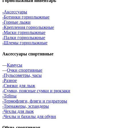
Горнолыжный инвентарь
-Аксессуары
-Ботинки горнолыжные
-Горные лыжи
-Крепления горнолыжные
-Маски горнолыжные
-Палки горнолыжные
-Шлемы горнолыжные
Аксессуары спортивные
—
Камусы
—
Очки спортивные
-Пульсометры, часы
-Разное
-Связки для лыж
-Сумки, поясные сумки и рюкзаки
-Тейпы
-Термофляги, фляги и гидраторы
-Тренажеры, эспандеры
-Чехлы для лыж
-Чехлы и бахилы для обуви
Обувь спортивная