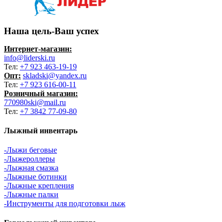
Наша цель-Ваш успех
Интернет-магазин:
info@liderski.ru
Тел:
+7 923 463-19-19
Опт:
skladski@yandex.ru
Тел:
+7 923 616-00-11
Розничный магазин:
770980ski@mail.ru
Тел:
+7 3842 77-09-80
Лыжный инвентарь
-Лыжи беговые
-Лыжероллеры
-Лыжная смазка
-Лыжные ботинки
-Лыжные крепления
-Лыжные палки
-Инструменты для подготовки лыж