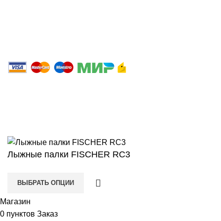
Политика конфиденциальности
2023 Интернет магазин ЛИДЕР.
ООО«Спортивно-экипировочный центр «СибСпорт»
ИНН 4205037175 / ОГРН 1024240677020
Сайт любезно предоставлен разработчиками
Web-студии
Вячеслава Круговых
Лыжные палки FISCHER RC3
ВЫБРАТЬ ОПЦИИ
Магазин
0
пунктов
Заказ