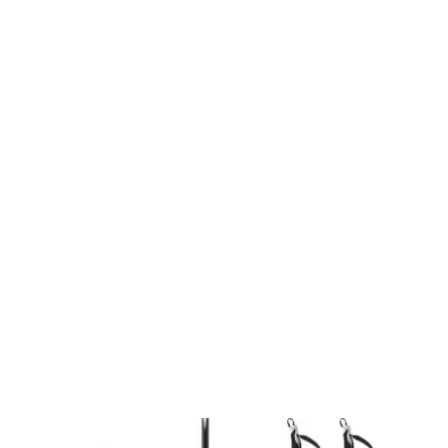
Возврат и обмен
Помощь
Опт
Размерные сетки производителей
Персональные данные
Политика конфиденциальности
2023 Интернет магазин ЛИДЕР.
ООО«Спортивно-экипировочный центр «СибСпорт»
ИНН 4205037175 / ОГРН 1024240677020
Сайт любезно предоставлен разработчиками
Web-студии
Вячеслава Круговых