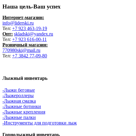
Наша цель-Ваш успех
Интернет-магазин:
info@liderski.ru
Тел:
+7 923 463-19-19
Опт:
skladski@yandex.ru
Тел:
+7 923 616-00-11
Розничный магазин:
770980ski@mail.ru
Тел:
+7 3842 77-09-80
Лыжный инвентарь
-Лыжи беговые
-Лыжероллеры
-Лыжная смазка
-Лыжные ботинки
-Лыжные крепления
-Лыжные палки
-Инструменты для подготовки лыж
Горнолыжный инвентарь