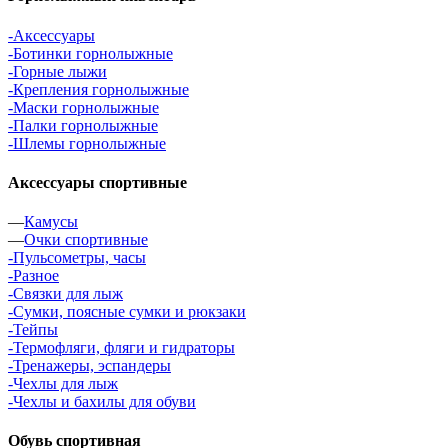
-Аксессуары
-Ботинки горнолыжные
-Горные лыжи
-Крепления горнолыжные
-Маски горнолыжные
-Палки горнолыжные
-Шлемы горнолыжные
Аксессуары спортивные
—
Камусы
—
Очки спортивные
-Пульсометры, часы
-Разное
-Связки для лыж
-Сумки, поясные сумки и рюкзаки
-Тейпы
-Термофляги, фляги и гидраторы
-Тренажеры, эспандеры
-Чехлы для лыж
-Чехлы и бахилы для обуви
Обувь спортивная