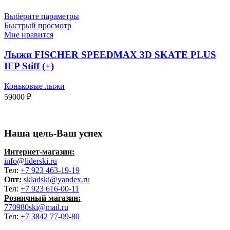
Выберите параметры
Быстрый просмотр
Мне нравится
Лыжи FISCHER SPEEDMAX 3D SKATE PLUS
IFP Stiff (+)
Коньковые лыжи
59000
₽
Наша цель-Ваш успех
Интернет-магазин:
info@liderski.ru
Тел:
+7 923 463-19-19
Опт:
skladski@yandex.ru
Тел:
+7 923 616-00-11
Розничный магазин:
770980ski@mail.ru
Тел:
+7 3842 77-09-80