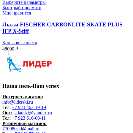
Выберите параметры
Быстрый просмотр
Мне нравится
Лыжи FISCHER CARBONLITE SKATE PLUS
IFP X-Stiff
Коньковые лыжи
48000
₽
Наша цель-Ваш успех
Интернет-магазин:
info@liderski.ru
Тел:
+7 923 463-19-19
Опт:
skladski@yandex.ru
Тел:
+7 923 616-00-11
Розничный магазин:
770980ski@mail.ru