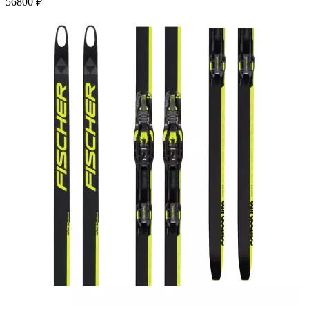
56800
₽