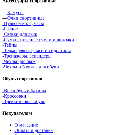
Аксессуары спортивные
—
Камусы
—
Очки спортивные
-Пульсометры, часы
-Разное
-Связки для лыж
-Сумки, поясные сумки и рюкзаки
-Тейпы
-Термофляги, фляги и гидраторы
-Тренажеры, эспандеры
-Чехлы для лыж
-Чехлы и бахилы для обуви
Обувь спортивная
-Велообувь и бахилы
-Кроссовки
-Треккинговая обувь
Покупателям
О магазине
Оплата и доставка