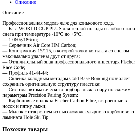
Описание
Описание
Профессиональная модель лыж для конькового хода.
— База WORLD CUP PLUS для теплой погоды и любого типа
снега при температуре -10°C до +5°C;
— 1.060g/186cm;
— Сердечник Air Core HM Carbon;
— Конструкция 15/115, в которой точки контакта со снегом
максимально удалены друг от друга;
— Отличительный знак профессионального инвентаря Fischer
Race Code;
— Профиль 41-44-44;
— Склейка холодным методом Cold Base Bonding позволяет
сохранить оригинальную структуру пластика;
— Система автоматического подбора лыж в пару по схожим
параметрам Precision Pairing System;
— Карбоновые волокна Fischer Carbon Fibre, встроенные в
носок и пятку лыжи;
— Мысок с отверстием из высокомолекулярного карбонового
ламината Hole Ski Tip.
Похожие товары