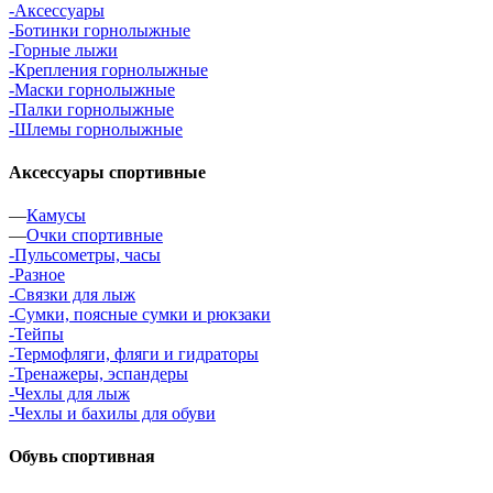
-Аксессуары
-Ботинки горнолыжные
-Горные лыжи
-Крепления горнолыжные
-Маски горнолыжные
-Палки горнолыжные
-Шлемы горнолыжные
Аксессуары спортивные
—
Камусы
—
Очки спортивные
-Пульсометры, часы
-Разное
-Связки для лыж
-Сумки, поясные сумки и рюкзаки
-Тейпы
-Термофляги, фляги и гидраторы
-Тренажеры, эспандеры
-Чехлы для лыж
-Чехлы и бахилы для обуви
Обувь спортивная