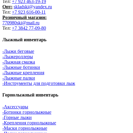
Тел:
+7 923 463-19-19
Опт:
skladski@yandex.ru
Тел:
+7 923 616-00-11
Розничный магазин:
770980ski@mail.ru
Тел:
+7 3842 77-09-80
Лыжный инвентарь
-Лыжи беговые
-Лыжероллеры
-Лыжная смазка
-Лыжные ботинки
-Лыжные крепления
-Лыжные палки
-Инструменты для подготовки лыж
Горнолыжный инвентарь
-Аксессуары
-Ботинки горнолыжные
-Горные лыжи
-Крепления горнолыжные
-Маски горнолыжные