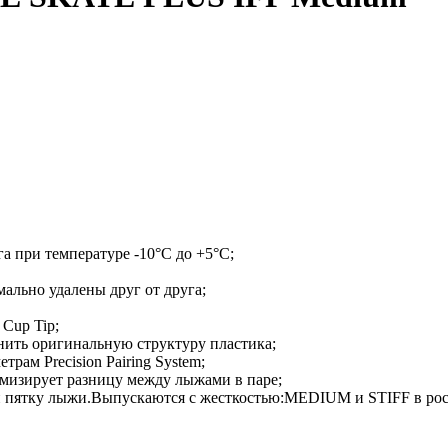
 при температуре -10°C до +5°C;
мально удалены друг от друга;
Cup Tip;
нить оригинальную структуру пластика;
рам Precision Pairing System;
имизирует разницу между лыжами в паре;
к и пятку лыжи.Выпускаются с жесткостью:MEDIUM и STIFF в рос