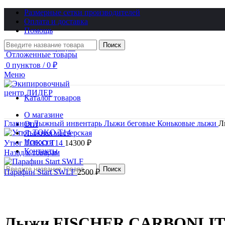
Размерные сетки производителей
Оплата и доставка
Помощь
Поиск
Логин / Регистрация
Отложенные товары
0
пунктов
/
0
₽
Меню
Каталог товаров
О магазине
Главная
Лыжный инвентарь
Лыжи беговые
Коньковые лыжи
Л
Опт
Лыжная мастерская
Новости
Утюг TOKO Т14
14300
₽
Контакты
Назад к товарам
Поиск
Парафин Start SWLF
2500
₽
Распродано
Лыжи FISCHER CARBONLITE