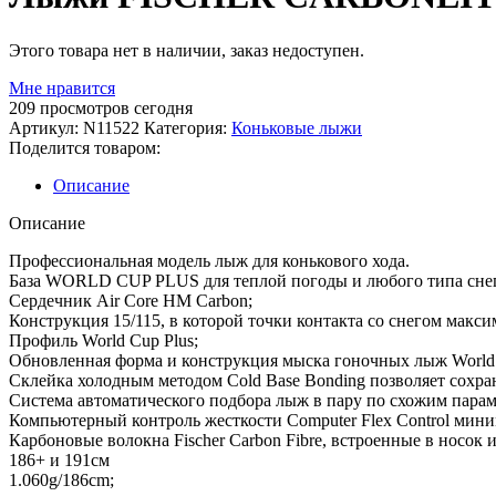
Этого товара нет в наличии, заказ недоступен.
Мне нравится
209
просмотров сегодня
Артикул:
N11522
Категория:
Коньковые лыжи
Поделится товаром:
Описание
Описание
Профессиональная модель лыж для конькового хода.
База WORLD CUP PLUS для теплой погоды и любого типа снега
Сердечник Air Core HM Carbon;
Конструкция 15/115, в которой точки контакта со снегом макси
Профиль World Cup Plus;
Обновленная форма и конструкция мыска гоночных лыж World 
Склейка холодным методом Cold Base Bonding позволяет сохра
Система автоматического подбора лыж в пару по схожим парамет
Компьютерный контроль жесткости Computer Flex Control мин
Карбоновые волокна Fischer Carbon Fibre, встроенные в носо
186+ и 191см
1.060g/186cm;