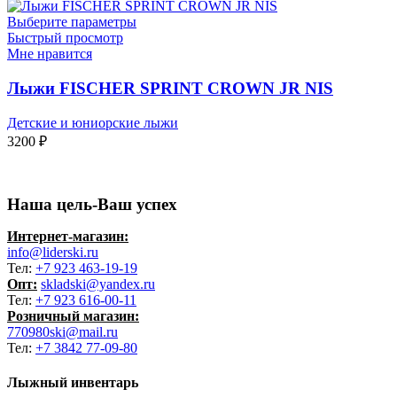
Выберите параметры
Быстрый просмотр
Мне нравится
Лыжи FISCHER SPRINT CROWN JR NIS
Детские и юниорские лыжи
3200
₽
Наша цель-Ваш успех
Интернет-магазин:
info@liderski.ru
Тел:
+7 923 463-19-19
Опт:
skladski@yandex.ru
Тел:
+7 923 616-00-11
Розничный магазин:
770980ski@mail.ru
Тел:
+7 3842 77-09-80
Лыжный инвентарь