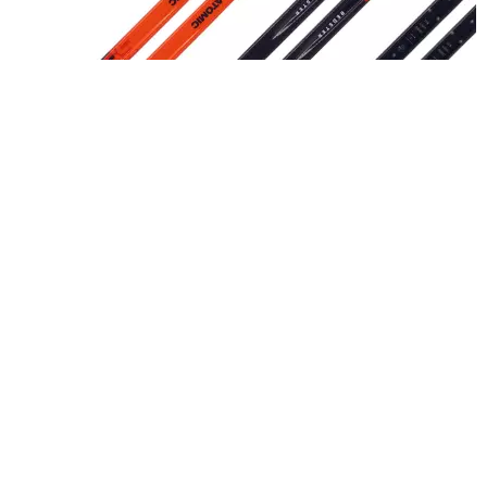
Лыжи ATOMIC REDSTER S5 SKATE JR
Выбрать опции
Мне нравится
Магазин
0
пунктов
Заказ
Избранное