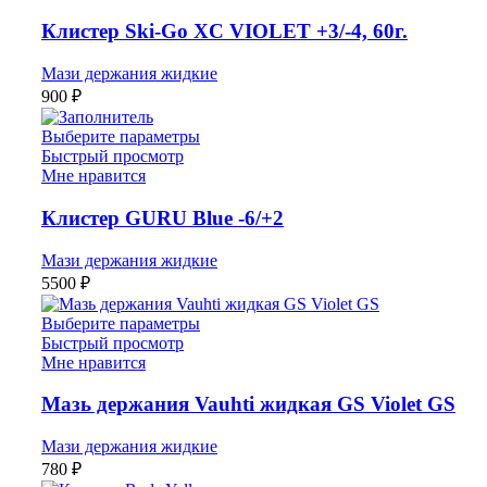
Клистер Ski-Go XC VIOLET +3/-4, 60г.
Мази держания жидкие
900
₽
Выберите параметры
Быстрый просмотр
Мне нравится
Клистер GURU Blue -6/+2
Мази держания жидкие
5500
₽
Выберите параметры
Быстрый просмотр
Мне нравится
Мазь держания Vauhti жидкая GS Violet GS
Мази держания жидкие
780
₽