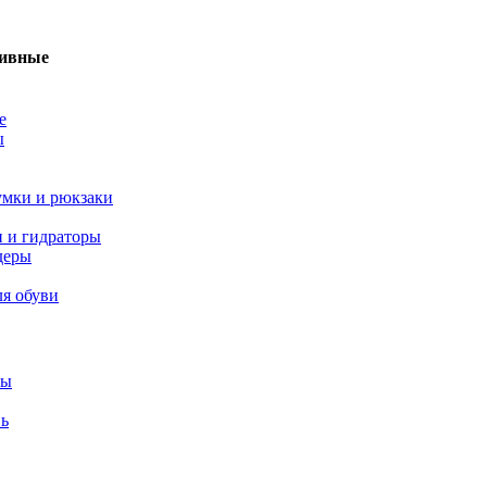
тивные
е
ы
умки и рюкзаки
и и гидраторы
деры
ля обуви
лы
вь