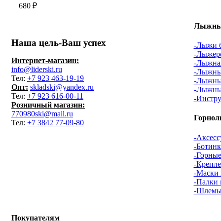
680
₽
Лыжный
Наша цель-Ваш успех
-Лыжи 
-Лыжер
Интернет-магазин:
-Лыжная
info@liderski.ru
-Лыжны
Тел:
+7 923 463-19-19
-Лыжны
Опт:
skladski@yandex.ru
-Лыжны
Тел:
+7 923 616-00-11
-Инстру
Розничный магазин:
770980ski@mail.ru
Горнол
Тел:
+7 3842 77-09-80
-Аксесс
-Ботин
-Горны
-Крепл
-Маски
-Палки
-Шлемы
Покупателям