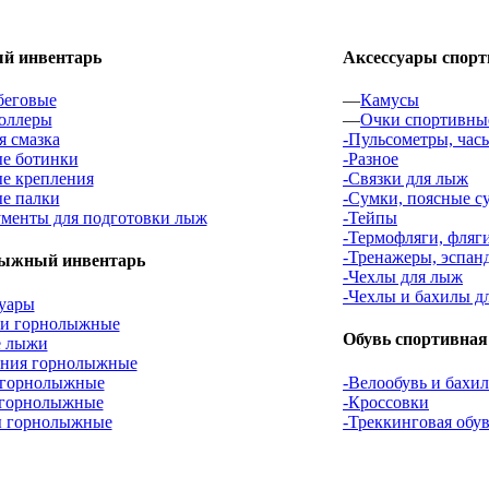
 инвентарь
Аксессуары спор
беговые
—
Камусы
оллеры
—
Очки спортивны
 смазка
-Пульсометры, час
е ботинки
-Разное
е крепления
-Связки для лыж
е палки
-Сумки, поясные с
менты для подготовки лыж
-Тейпы
-Термофляги, фляг
-Тренажеры, эспан
ыжный инвентарь
-Чехлы для лыж
-Чехлы и бахилы д
уары
ки горнолыжные
Обувь спортивная
е лыжи
ения горнолыжные
 горнолыжные
-Велообувь и бахи
 горнолыжные
-Кроссовки
 горнолыжные
-Треккинговая обу