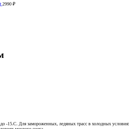
t
2990
₽
м
 до -15.С. Для замороженных, ледяных трасс в холодных условия
словиях мокрого снега.