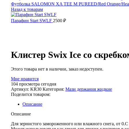
Футболка SALOMON XA TEE M PUREED/Red Orange/Hea
Назад к товарам
Парафин Start SWLF
2500
₽
Распродано
Клистер Swix Ice со скребко
Этого товара нет в наличии, заказ недоступен.
Мне нравится
104
просмотра сегодня
Артикул:
KR30
Категория:
Мази держания жидкие
Поделится товаром:
Описание
Описание
Для зернистого замороженного или влажного снега, от 0.С
Может использоваться как грунт для других клистеров в у