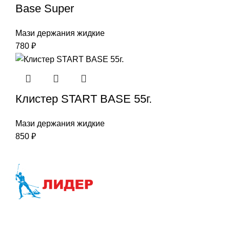
Base Super
Мази держания жидкие
780
₽
Клистер START BASE 55г.
Мази держания жидкие
850
₽
Наша цель-Ваш успех