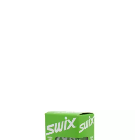
Опт
Размерные сетки производителей
Персональные данные
Политика конфиденциальности
2023 Интернет магазин ЛИДЕР.
ООО«Спортивно-экипировочный центр «СибСпорт»
ИНН 4205037175 / ОГРН 1024240677020
Сайт любезно предоставлен разработчиками
Web-студии
Вячеслава Круговых