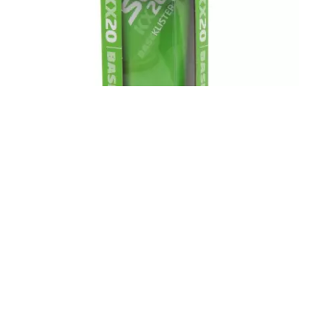
Клистер Swix Base зеленый со скребком
ВЫБРАТЬ ОПЦИИ
Магазин