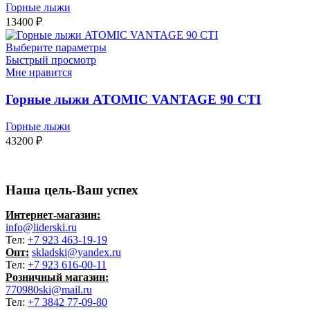
Горные лыжи
13400
₽
Выберите параметры
Быстрый просмотр
Мне нравится
Горные лыжи ATOMIC VANTAGE 90 CTI
Горные лыжи
43200
₽
Наша цель-Ваш успех
Интернет-магазин:
info@liderski.ru
Тел:
+7 923 463-19-19
Опт:
skladski@yandex.ru
Тел:
+7 923 616-00-11
Розничный магазин:
770980ski@mail.ru
Тел:
+7 3842 77-09-80