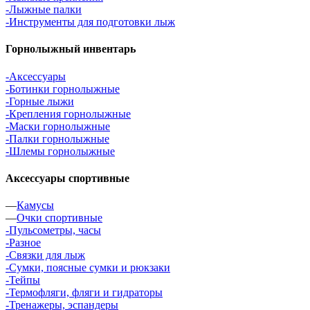
-Лыжные палки
-Инструменты для подготовки лыж
Горнолыжный инвентарь
-Аксессуары
-Ботинки горнолыжные
-Горные лыжи
-Крепления горнолыжные
-Маски горнолыжные
-Палки горнолыжные
-Шлемы горнолыжные
Аксессуары спортивные
—
Камусы
—
Очки спортивные
-Пульсометры, часы
-Разное
-Связки для лыж
-Сумки, поясные сумки и рюкзаки
-Тейпы
-Термофляги, фляги и гидраторы
-Тренажеры, эспандеры