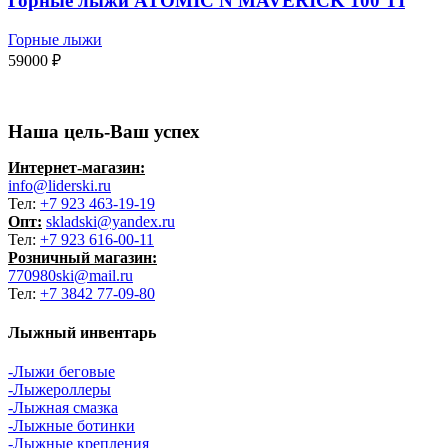
Горные лыжи ATOMIC N MAVERICK 100 TI
Горные лыжи
59000
₽
Наша цель-Ваш успех
Интернет-магазин:
info@liderski.ru
Тел:
+7 923 463-19-19
Опт:
skladski@yandex.ru
Тел:
+7 923 616-00-11
Розничный магазин:
770980ski@mail.ru
Тел:
+7 3842 77-09-80
Лыжный инвентарь
-Лыжи беговые
-Лыжероллеры
-Лыжная смазка
-Лыжные ботинки
-Лыжные крепления