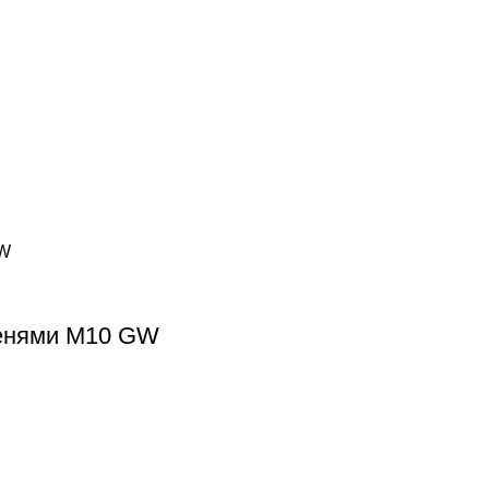
енями M10 GW