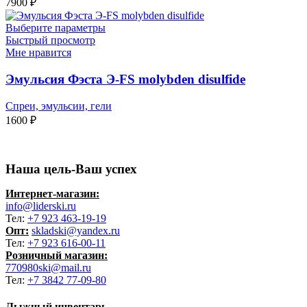
7900
₽
Выберите параметры
Быстрый просмотр
Мне нравится
Эмульсия Фэста Э-FS molybden disulfide
Спреи, эмульсии, гели
1600
₽
Наша цель-Ваш успех
Интернет-магазин:
info@liderski.ru
Тел:
+7 923 463-19-19
Опт:
skladski@yandex.ru
Тел:
+7 923 616-00-11
Розничный магазин:
770980ski@mail.ru
Тел:
+7 3842 77-09-80
Лыжный инвентарь