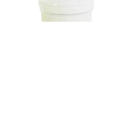
Порошок Vauhti C139 тестовый
ВЫБРАТЬ ОПЦИИ
Магазин
0
пунктов
Заказ
Избранное