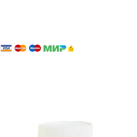
Персональные данные
Политика конфиденциальности
2023 Интернет магазин ЛИДЕР.
ООО«Спортивно-экипировочный центр «СибСпорт»
ИНН 4205037175 / ОГРН 1024240677020
Сайт любезно предоставлен разработчиками
Web-студии
Вячеслава Круговых