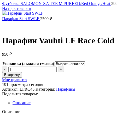
Футболка SALOMON XA TEE M PUREED/Red Orange/Heat
29
Назад к товарам
Парафин Start SWLF
2500
₽
Парафин Vauhti LF Race Cold
950
₽
Упаковка (лыжная смазка)
Количество
товара
В корзину
Парафин
Мне нравится
Vauhti
191
просмотра сегодня
LF
Артикул:
LFRC45
Категория:
Парафины
Race
Поделится товаром:
Cold
Описание
Описание