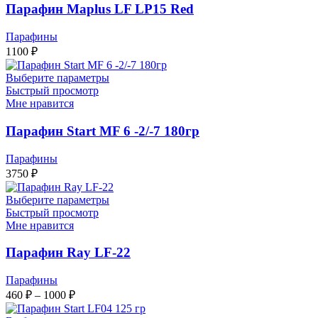
Парафин Maplus LF LP15 Red
Парафины
1100
₽
Выберите параметры
Быстрый просмотр
Мне нравится
Парафин Start MF 6 -2/-7 180гр
Парафины
3750
₽
Выберите параметры
Быстрый просмотр
Мне нравится
Парафин Ray LF-22
Парафины
Диапазон
460
₽
–
1000
₽
цен: