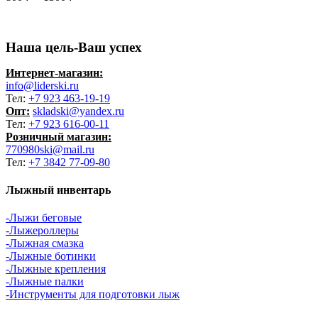
цен:
800 ₽
–
Наша цель-Ваш успех
1300 ₽
Интернет-магазин:
info@liderski.ru
Тел:
+7 923 463-19-19
Опт:
skladski@yandex.ru
Тел:
+7 923 616-00-11
Розничный магазин:
770980ski@mail.ru
Тел:
+7 3842 77-09-80
Лыжный инвентарь
-Лыжи беговые
-Лыжероллеры
-Лыжная смазка
-Лыжные ботинки
-Лыжные крепления
-Лыжные палки
-Инструменты для подготовки лыж