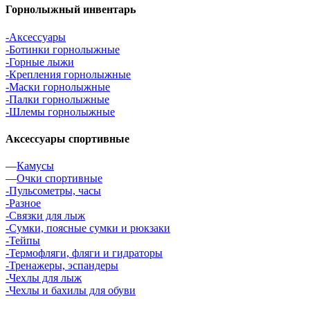
Горнолыжный инвентарь
-Аксессуары
-Ботинки горнолыжные
-Горные лыжи
-Крепления горнолыжные
-Маски горнолыжные
-Палки горнолыжные
-Шлемы горнолыжные
Аксессуары спортивные
—
Камусы
—
Очки спортивные
-Пульсометры, часы
-Разное
-Связки для лыж
-Сумки, поясные сумки и рюкзаки
-Тейпы
-Термофляги, фляги и гидраторы
-Тренажеры, эспандеры
-Чехлы для лыж
-Чехлы и бахилы для обуви