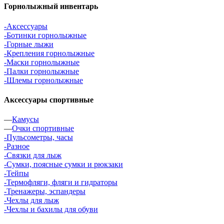
Горнолыжный инвентарь
-Аксессуары
-Ботинки горнолыжные
-Горные лыжи
-Крепления горнолыжные
-Маски горнолыжные
-Палки горнолыжные
-Шлемы горнолыжные
Аксессуары спортивные
—
Камусы
—
Очки спортивные
-Пульсометры, часы
-Разное
-Связки для лыж
-Сумки, поясные сумки и рюкзаки
-Тейпы
-Термофляги, фляги и гидраторы
-Тренажеры, эспандеры
-Чехлы для лыж
-Чехлы и бахилы для обуви