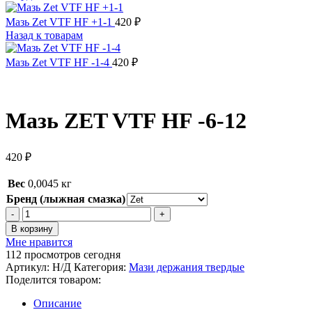
Мазь Zet VTF HF +1-1
420
₽
Назад к товарам
Мазь Zet VTF HF -1-4
420
₽
Мазь ZET VTF HF -6-12
420
₽
Вес
0,0045 кг
Бренд (лыжная смазка)
Количество
товара
В корзину
Мазь
Мне нравится
ZET
112
просмотров сегодня
VTF
Артикул:
Н/Д
Категория:
Мази держания твердые
HF
Поделится товаром:
-6-
12
Описание