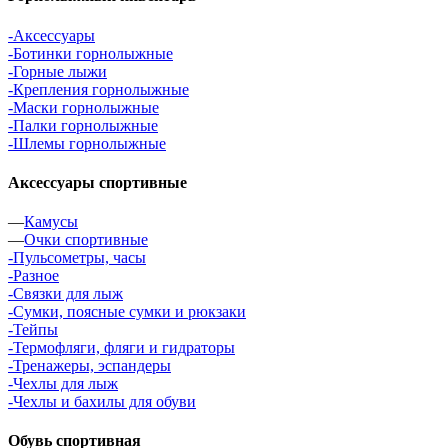
-Аксессуары
-Ботинки горнолыжные
-Горные лыжи
-Крепления горнолыжные
-Маски горнолыжные
-Палки горнолыжные
-Шлемы горнолыжные
Аксессуары спортивные
—
Камусы
—
Очки спортивные
-Пульсометры, часы
-Разное
-Связки для лыж
-Сумки, поясные сумки и рюкзаки
-Тейпы
-Термофляги, фляги и гидраторы
-Тренажеры, эспандеры
-Чехлы для лыж
-Чехлы и бахилы для обуви
Обувь спортивная