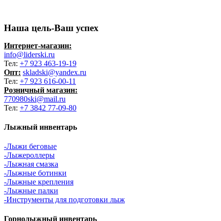
Наша цель-Ваш успех
Интернет-магазин:
info@liderski.ru
Тел:
+7 923 463-19-19
Опт:
skladski@yandex.ru
Тел:
+7 923 616-00-11
Розничный магазин:
770980ski@mail.ru
Тел:
+7 3842 77-09-80
Лыжный инвентарь
-Лыжи беговые
-Лыжероллеры
-Лыжная смазка
-Лыжные ботинки
-Лыжные крепления
-Лыжные палки
-Инструменты для подготовки лыж
Горнолыжный инвентарь