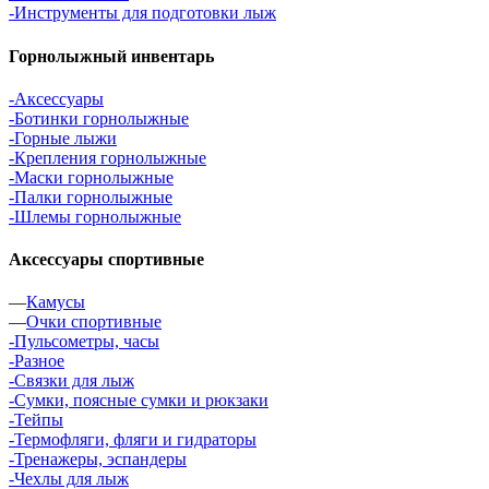
-Инструменты для подготовки лыж
Горнолыжный инвентарь
-Аксессуары
-Ботинки горнолыжные
-Горные лыжи
-Крепления горнолыжные
-Маски горнолыжные
-Палки горнолыжные
-Шлемы горнолыжные
Аксессуары спортивные
—
Камусы
—
Очки спортивные
-Пульсометры, часы
-Разное
-Связки для лыж
-Сумки, поясные сумки и рюкзаки
-Тейпы
-Термофляги, фляги и гидраторы
-Тренажеры, эспандеры
-Чехлы для лыж