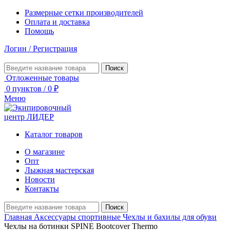
Размерные сетки производителей
Оплата и доставка
Помощь
Логин / Регистрация
Поиск
Отложенные товары
0
пунктов
/
0
₽
Меню
Каталог товаров
О магазине
Опт
Лыжная мастерская
Новости
Контакты
Поиск
Главная
Аксессуары спортивные
Чехлы и бахилы для обуви
Чехлы на ботинки SPINE Bootcover Thermo