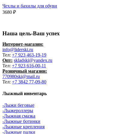
Чехлы и бахилы для обуви
3680
₽
Наша цель-Ваш успех
Интернет-магазин:
info@liderski.ru
Тел:
+7 923 463-19-19
Опт:
skladski@yandex.ru
Тел:
+7 923 616-00-11
Розничный магазин:
770980ski@mail.ru
Тел:
+7 3842 77-09-80
Лыжный инвентарь
-Лыжи беговые
-Лыжероллеры
-Лыжная смазка
-Лыжные ботинки
-Лыжные крепления
-Лыжные палки